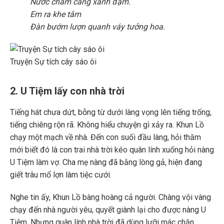
Nước chàm càng xanh đậm.
Em ra khe tắm
Đàn bướm lượn quanh váy tưởng hoa.
Truyện Sự tích cây sáo ôi
2. U Tiệm lấy con nhà trời
Tiếng hát chưa dứt, bỗng từ dưới làng vọng lên tiếng trống,
tiếng chiêng rộn rã. Không hiểu chuyện gì xảy ra. Khun Lồ
chạy một mạch về nhà. Đến con suối đầu làng, hỏi thăm
mới biết đó là con trai nhà trời kéo quân lính xuống hỏi nàng
U Tiệm làm vợ. Cha mẹ nàng đã bằng lòng gả, hiện đang
giết trâu mổ lợn làm tiệc cưới.
Nghe tin ấy, Khun Lồ bàng hoàng cả người. Chàng vội vàng
chạy đến nhà người yêu, quyết giành lại cho được nàng U
Tiệm. Nhưng quân lính nhà trời đã dùng lưỡi mác chặn