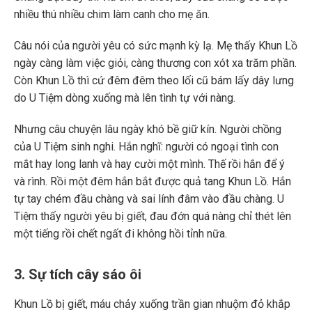
nhiều thú nhiều chim làm canh cho mẹ ăn.
Câu nói của người yêu có sức mạnh kỳ lạ. Mẹ thấy Khun Lồ
ngày càng làm việc giỏi, càng thương con xót xa trăm phần.
Còn Khun Lồ thì cứ đêm đêm theo lối cũ bám lấy dây lưng
do U Tiệm dòng xuống mà lên tình tự với nàng.
Nhưng câu chuyện lâu ngày khó bề giữ kín. Người chồng
của U Tiệm sinh nghi. Hắn nghĩ: người có ngoại tình con
mắt hay long lanh và hay cười một mình. Thế rồi hắn để ý
và rình. Rồi một đêm hắn bắt được quả tang Khun Lồ. Hắn
tự tay chém đầu chàng và sai lính đâm vào đầu chàng. U
Tiệm thấy người yêu bị giết, đau đớn quá nàng chỉ thét lên
một tiếng rồi chết ngất đi không hồi tỉnh nữa.
3. Sự tích cây sáo ôi
Khun Lồ bị giết, máu chảy xuống trần gian nhuộm đỏ khắp