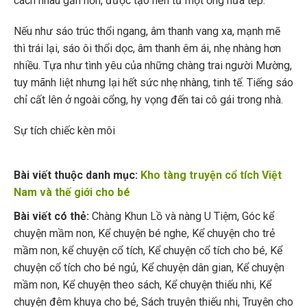
cách nhau gần hơn, được tạo nên từ một ống nứa tép.
Nếu như sáo trúc thổi ngang, âm thanh vang xa, mạnh mẽ
thì trái lại, sáo ôi thổi dọc, âm thanh êm ái, nhẹ nhàng hơn
nhiều. Tựa như tình yêu của những chàng trai người Mường,
tuy mãnh liệt nhưng lại hết sức nhẹ nhàng, tinh tế. Tiếng sáo
chỉ cất lên ở ngoài cổng, hy vọng đến tai cô gái trong nhà.
Sự tích chiếc kèn môi
Bài viết thuộc danh mục:
Kho tàng truyện cổ tích Việt
Nam và thế giới cho bé
Bài viết có thẻ:
Chàng Khun Lồ và nàng U Tiệm
,
Góc kể
chuyện mầm non
,
Kể chuyện bé nghe
,
Kể chuyện cho trẻ
mầm non
,
kể chuyện cổ tích
,
Kể chuyện cổ tích cho bé
,
Kể
chuyện cổ tích cho bé ngủ
,
Kể chuyện dân gian
,
Kể chuyện
mầm non
,
Kể chuyện theo sách
,
Kể chuyện thiếu nhi
,
Kể
chuyện đêm khuya cho bé
,
Sách truyện thiếu nhi
,
Truyện cho