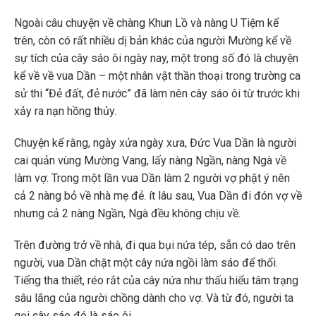
Ngoài câu chuyện về chàng Khun Lồ và nàng U Tiệm kể
trên, còn có rất nhiều dị bản khác của người Mường kể về
sự tích của cây sáo ôi ngày nay, một trong số đó là chuyện
kể về về vua Dần – một nhân vật thần thoại trong trường ca
sử thi “Đẻ đất, đẻ nước” đã làm nên cây sáo ôi từ trước khi
xảy ra nạn hồng thủy.
Chuyện kể rằng, ngày xửa ngày xưa, Đức Vua Dần là người
cai quản vùng Mường Vang, lấy nàng Ngần, nàng Ngà về
làm vợ. Trong một lần vua Dần làm 2 người vợ phật ý nên
cả 2 nàng bỏ về nhà mẹ đẻ. ít lâu sau, Vua Dần đi đón vợ về
nhưng cả 2 nàng Ngần, Ngà đều không chịu về.
Trên đường trở về nhà, đi qua bụi nứa tép, sẵn có dao trên
người, vua Dần chặt một cây nứa ngồi làm sáo để thổi.
Tiếng tha thiết, réo rắt của cây nứa như thấu hiểu tâm trạng
sâu lắng của người chồng dành cho vợ. Và từ đó, người ta
gọi cây sáo đó là sáo ôi.