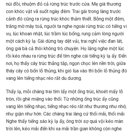
núi đồi, nhuộm đỏ cả rừng trúc trước cửa. Mẹ già thương
con khóc vật vã suốt ngày đêm. Trai gái trong làng trước
cảnh đó cũng ra rừng trúc khóc thảm thiết. Bỗng một đêm,
trăng mờ mây toả, người ta nghe ngoài rừng trúc có tiếng vi
vu, lúc khoan nhặt, lúc trầm lúc bổng, rung cảm lòng người
một cách kỳ lạ. Gái dừng tay dệt vải, trai nghỉ việc đan lát,
ông già bà cả thôi không trò chuyện. Họ lắng nghe một lúc
rồi kéo nhau ra rừng trúc để tìm nghe cái tiếng kỳ lạ ấy. Đến
nơi, họ thấy cây trúc thẳng tắp, ngọn chọc lên nền trời, giữa
thây cây có bốn lỗ thủng, khi gió lùa vào thì bốn lỗ thủng đó
vang lên tiếng nhạc réo rắt du dương.
Thấy lạ, mỗi chàng trai tìm lấy một ống trúc, khoét mấy lỗ
tròn, rồi ghé miệng vào thổi. Từ những ống trúc ấy cũng
vang lên tiếng nhạc, tiếng nhạc réo rắt như thương như nhớ,
như giận như hờn. Các chàng trai làng cứ thổi mãi, thổi mãi.
Nghe thấy tiếng sáo kỳ lạ ấy, ông trời sợ quá vội kéo màn
trời lên, kéo mãi đến khi xa mãi trần gian không còn nghe