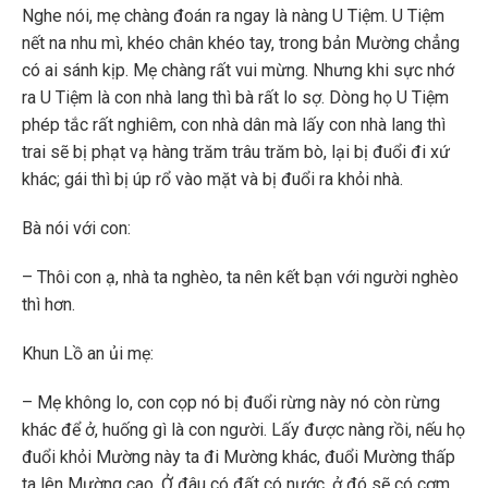
Nghe nói, mẹ chàng đoán ra ngay là nàng U Tiệm. U Tiệm
nết na nhu mì, khéo chân khéo tay, trong bản Mường chẳng
có ai sánh kịp. Mẹ chàng rất vui mừng. Nhưng khi sực nhớ
ra U Tiệm là con nhà lang thì bà rất lo sợ. Dòng họ U Tiệm
phép tắc rất nghiêm, con nhà dân mà lấy con nhà lang thì
trai sẽ bị phạt vạ hàng trăm trâu trăm bò, lại bị đuổi đi xứ
khác; gái thì bị úp rổ vào mặt và bị đuổi ra khỏi nhà.
Bà nói với con:
– Thôi con ạ, nhà ta nghèo, ta nên kết bạn với người nghèo
thì hơn.
Khun Lồ an ủi mẹ:
– Mẹ không lo, con cọp nó bị đuổi rừng này nó còn rừng
khác để ở, huống gì là con người. Lấy được nàng rồi, nếu họ
đuổi khỏi Mường này ta đi Mường khác, đuổi Mường thấp
ta lên Mường cao. Ở đâu có đất có nước, ở đó sẽ có cơm