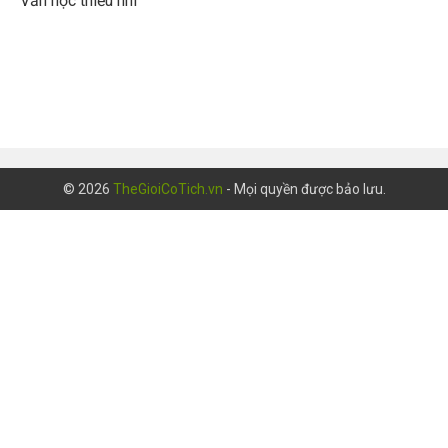
Văn học thiếu nhi
© 2026
TheGioiCoTich.vn
- Mọi quyền được bảo lưu.