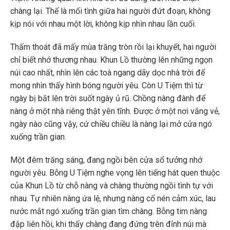
chàng lại. Thế là mối tình giữa hai người đứt đoạn, không
kịp nói với nhau một lời, không kịp nhìn nhau lần cuối.
Thấm thoát đã mấy mùa trăng tròn rồi lại khuyết, hai người
chỉ biết nhớ thương nhau. Khun Lồ thường lên những ngọn
núi cao nhất, nhìn lên các toà ngang dãy dọc nhà trời để
mong nhìn thấy hình bóng người yêu. Còn U Tiệm thì từ
ngày bị bắt lên trời suốt ngày ủ rũ. Chồng nàng đành để
nàng ở một nhà riêng thật yên tĩnh. Được ở một nơi vắng vẻ,
ngày nào cũng vậy, cứ chiều chiều là nàng lại mở cửa ngó
xuống trần gian.
Một đêm trăng sáng, đang ngồi bên cửa sổ tưởng nhớ
người yêu. Bỗng U Tiệm nghe vọng lên tiếng hát quen thuộc
của Khun Lồ từ chỗ nàng và chàng thường ngồi tình tự với
nhau. Tự nhiên nàng ứa lệ, nhưng nàng cố nén cảm xúc, lau
nước mắt ngó xuống trần gian tìm chàng. Bỗng tim nàng
đập liên hồi, khi thấy chàng đang đứng trên đỉnh núi mà