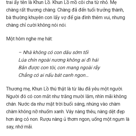
trai ấy tên là Khun Lồ. Khun Lồ mồ côi cha từ nhỏ. Mẹ
chàng rất thương chàng. Chàng đã đến tuổi trưởng thành,
bà thường khuyên con lấy vợ để gia đình thêm vui, nhưng
chàng chỉ cười không nói nói.
Một hôm nghe mẹ hát:
– Nhà không có con dâu sớm tối
Lúa chín ngoài nương không ai đi hái
Bắn được con tòi, con mang ngoài rẫy
Chẳng có ai nấu bát canh ngon…
Thương mẹ, Khun Lồ thú thật là từ lâu đã yêu một người.
Người đó có con mắt như trăng mười lăm, nhìn mãi không
chán. Nước da như mặt trời buổi sáng, nhúng vào chàm
chàm không nỡ nhuốm xanh. Váy nàng thêu, nàng dệt đẹp
hơn áng cỏ non. Rượu nàng ủ thơm ngon, uống một ngụm là
say, nhớ mãi.